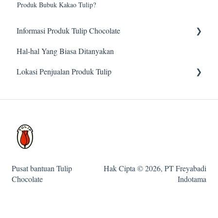
Produk Bubuk Kakao Tulip?
Informasi Produk Tulip Chocolate
Hal-hal Yang Biasa Ditanyakan
Compound Solid
Lokasi Penjualan Produk Tulip
Compound Lunak
Bubuk
Daftar Toko di JABODETABEK, Indonesia
Daftar Toko di Luar Jabodetabek, Indonesia
Pusat bantuan Tulip
Hak Cipta © 2026, PT Freyabadi
Chocolate
Indotama